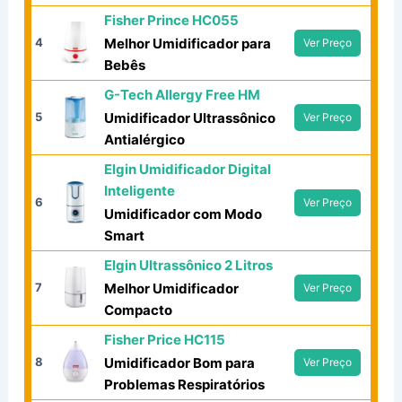
Fisher Prince HC055
4
Melhor Umidificador para
Ver Preço
Bebês
G-Tech Allergy Free HM
5
Umidificador Ultrassônico
Ver Preço
Antialérgico
Elgin Umidificador Digital
Inteligente
6
Ver Preço
Umidificador com Modo
Smart
Elgin Ultrassônico 2 Litros
7
Melhor Umidificador
Ver Preço
Compacto
Fisher Price HC115
8
Umidificador Bom para
Ver Preço
Problemas Respiratórios