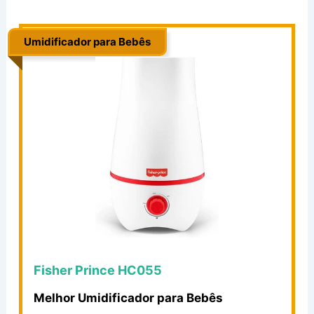
Umidificador para Bebês
..
Fisher Prince HC055
Melhor Umidificador para Bebês