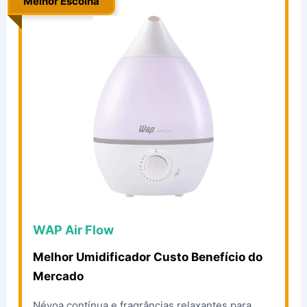
Melhor Escolha
..
WAP Air Flow
Melhor Umidificador Custo Benefício do
Mercado
Névoa contínua e fragrâncias relaxantes para