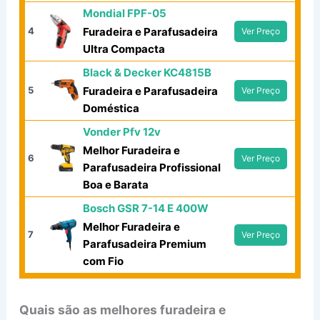
Mondial FPF-05
4
Furadeira e Parafusadeira
Ver Preço
Ultra Compacta
Black & Decker KC4815B
5
Furadeira e Parafusadeira
Ver Preço
Doméstica
Vonder Pfv 12v
Melhor Furadeira e
6
Ver Preço
Parafusadeira Profissional
Boa e Barata
Bosch GSR 7-14 E 400W
Melhor Furadeira e
7
Ver Preço
Parafusadeira Premium
com Fio
Quais são as melhores furadeira e