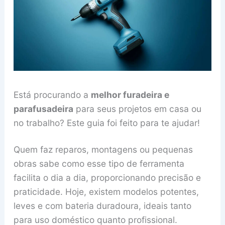
Está procurando a
melhor furadeira e
parafusadeira
para seus projetos em casa ou
no trabalho? Este guia foi feito para te ajudar!
Quem faz reparos, montagens ou pequenas
obras sabe como esse tipo de ferramenta
facilita o dia a dia, proporcionando precisão e
praticidade. Hoje, existem modelos potentes,
leves e com bateria duradoura, ideais tanto
para uso doméstico quanto profissional.