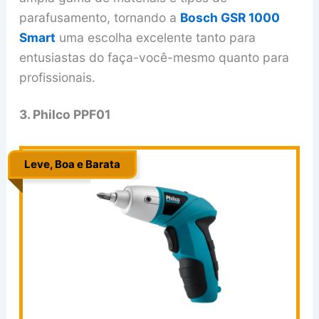
parafusamento, tornando a
Bosch GSR 1000
Smart
uma escolha excelente tanto para
entusiastas do faça-você-mesmo quanto para
profissionais.
3. Philco PPF01
Leve, Boa e Barata
.