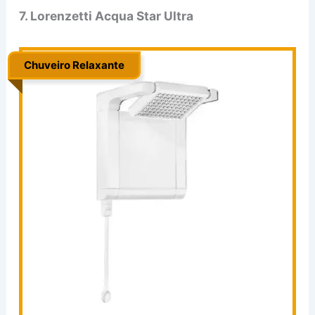
7. Lorenzetti Acqua Star Ultra
Chuveiro Relaxante
.