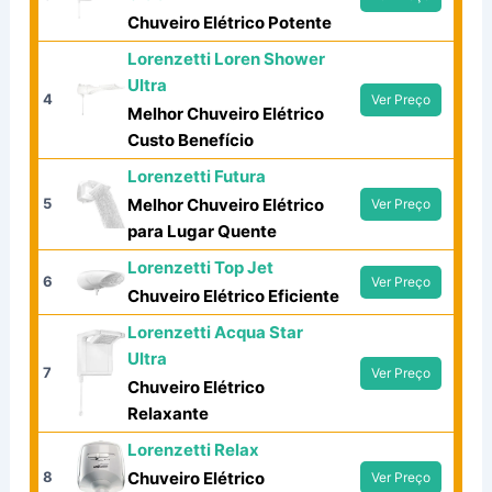
Chuveiro Elétrico Potente
Lorenzetti Loren Shower
Ultra
4
Ver Preço
Melhor Chuveiro Elétrico
Custo Benefício
Lorenzetti Futura
5
Melhor Chuveiro Elétrico
Ver Preço
para Lugar Quente
Lorenzetti Top Jet
6
Ver Preço
Chuveiro Elétrico Eficiente
Lorenzetti Acqua Star
Ultra
7
Ver Preço
Chuveiro Elétrico
Relaxante
Lorenzetti Relax
8
Chuveiro Elétrico
Ver Preço