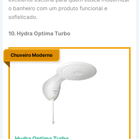
o banheiro com um produto funcional e
sofisticado.
10. Hydra Optima Turbo
Chuveiro Moderno
.
Hydra Optima Turbo